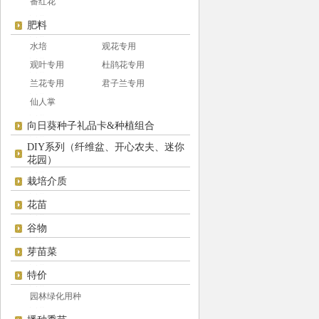
番红花
肥料
水培
观花专用
观叶专用
杜鹃花专用
兰花专用
君子兰专用
仙人掌
向日葵种子礼品卡&种植组合
DIY系列（纤维盆、开心农夫、迷你
花园）
栽培介质
花苗
谷物
芽苗菜
特价
园林绿化用种