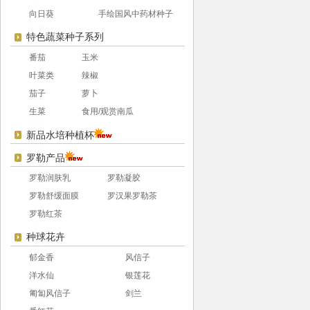
向日葵
手绘国风中药材种子
特色蔬菜种子系列
番茄
玉米
叶菜类
辣椒
茄子
萝卜
生菜
食用/观赏南瓜
新品水培种植杯
罗勒产品
罗勒润肤乳
罗勒凝胶
罗勒舒缓面膜
罗汉果罗勒茶
罗勒红茶
种球花卉
郁金香
风信子
洋水仙
银莲花
匍匐风信子
剑兰