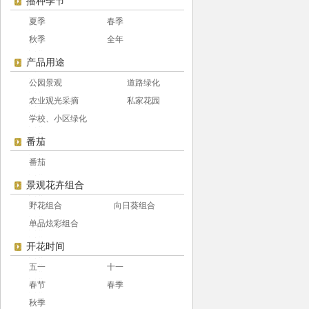
播种季节
夏季
春季
秋季
全年
产品用途
公园景观
道路绿化
农业观光采摘
私家花园
学校、小区绿化
番茄
番茄
景观花卉组合
野花组合
向日葵组合
单品炫彩组合
开花时间
五一
十一
春节
春季
秋季