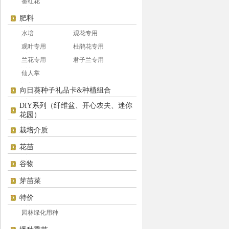
番红花
肥料
水培
观花专用
观叶专用
杜鹃花专用
兰花专用
君子兰专用
仙人掌
向日葵种子礼品卡&种植组合
DIY系列（纤维盆、开心农夫、迷你
花园）
栽培介质
花苗
谷物
芽苗菜
特价
园林绿化用种