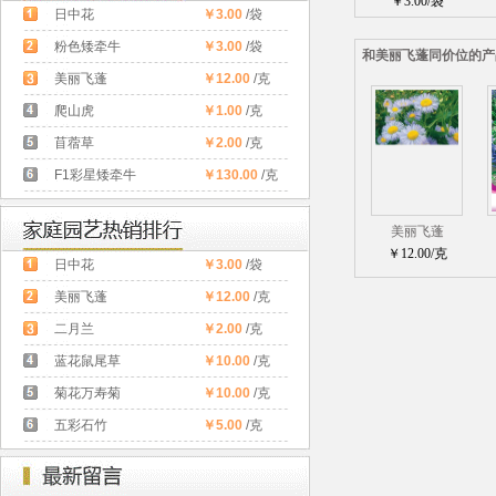
￥3.00/袋
日中花
￥3.00
/袋
粉色矮牵牛
￥3.00
/袋
和美丽飞蓬同价位的产
美丽飞蓬
￥12.00
/克
爬山虎
￥1.00
/克
苜蓿草
￥2.00
/克
F1彩星矮牵牛
￥130.00
/克
美丽飞蓬
￥12.00/克
日中花
￥3.00
/袋
美丽飞蓬
￥12.00
/克
二月兰
￥2.00
/克
蓝花鼠尾草
￥10.00
/克
菊花万寿菊
￥10.00
/克
五彩石竹
￥5.00
/克