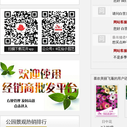
您好 我
请问白苦
网站客服
您好 白苦
垂吊矮牵
想买点种
网站客服
不是多季
喜欢美丽飞蓬的用户
日中花