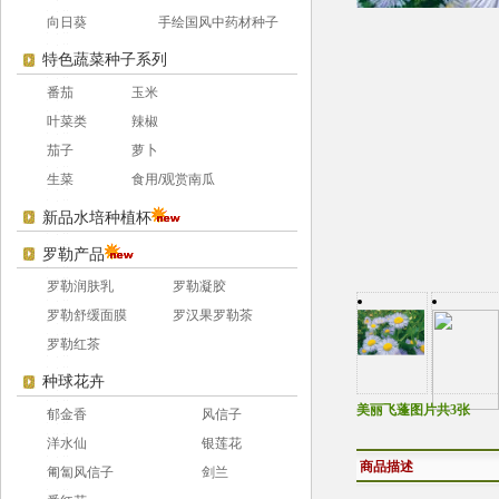
向日葵
手绘国风中药材种子
特色蔬菜种子系列
番茄
玉米
叶菜类
辣椒
茄子
萝卜
生菜
食用/观赏南瓜
新品水培种植杯
罗勒产品
罗勒润肤乳
罗勒凝胶
罗勒舒缓面膜
罗汉果罗勒茶
罗勒红茶
种球花卉
美丽飞蓬图片共3张
郁金香
风信子
洋水仙
银莲花
商品描述
匍匐风信子
剑兰