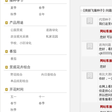
播种季节
夏季
春季
【美丽飞蓬种子】问题
秋季
全年
代理种子
产品用途
我们这里
公园景观
道路绿化
网站客服
农业观光采摘
私家花园
您好 可以 
学校、小区绿化
咨询问题
您好，看到您
番茄
cjb555
番茄
网站客服
您好
景观花卉组合
有比大酒
野花组合
向日葵组合
你好，一
单品炫彩组合
在网上看
开花时间
但是担心
所以想问
五一
十一
请客服看
春节
春季
网站客服
秋季