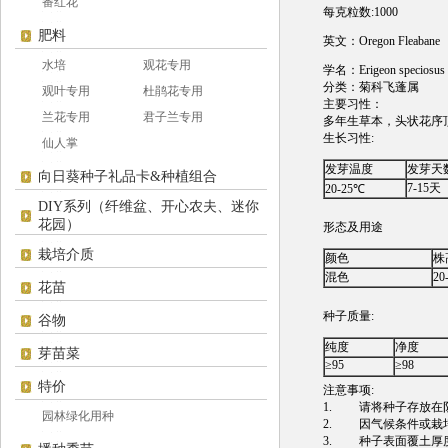
番红花
每克粒数:1000
肥料
英文：Oregon Fleabane
水培
观花专用
学名：Erigeon speciosus
分类：菊科飞蓬属
观叶专用
杜鹃花专用
主要习性：
兰花专用
君子兰专用
多年生草本，头状花序
生长习性:
仙人掌
发芽温度
发芽天
向日葵种子礼品卡&种植组合
7-15天
20-25℃
DIY系列（纤维盆、开心农夫、迷你
花园）
形态及用途
栽培介质
颜色
株
混色
20
花苗
种子质量:
谷物
纯度
净度
芽苗菜
≥95
≥98
特价
注意事项:
1. 请将种子存放在阴
园林绿化用种
2. 因气候条件或栽
3. 种子表面覆土厚度