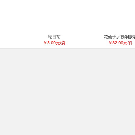
蛇目菊
花仙子罗勒润肤
￥3.00元/袋
￥82.00元/件