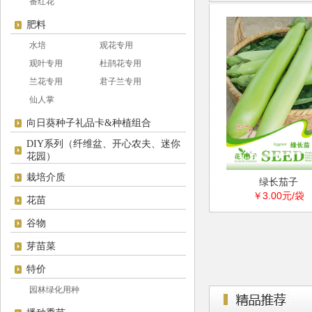
番红花
肥料
水培
观花专用
观叶专用
杜鹃花专用
兰花专用
君子兰专用
仙人掌
向日葵种子礼品卡&种植组合
DIY系列（纤维盆、开心农夫、迷你
花园）
栽培介质
生菜
紫甘蓝
绿长茄子
0元/袋
￥3.00元/袋
￥3.00元/袋
花苗
谷物
芽苗菜
特价
园林绿化用种