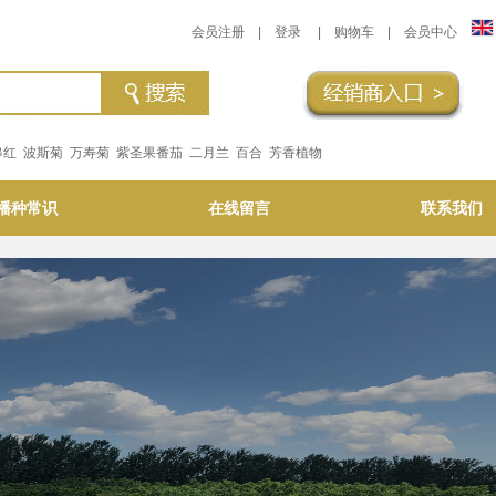
会员注册
|
登录
|
购物车
|
会员中心
串红
波斯菊
万寿菊
紫圣果番茄
二月兰
百合
芳香植物
播种常识
在线留言
联系我们