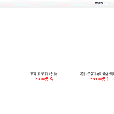
五彩香茉莉 特 价
花仙子罗勒保湿舒缓
￥3.00元/袋
￥89.00元/件