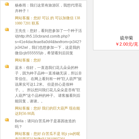
杨春雨：我们这里有旅游区，我想代理花
卉种子！
网站客服：您好 可以 的 可以加微信 138
1080 7201 联系
王先生：您好，看到您参加了一个种子活
动http://h5.10cbrand.com/b.php?
硫华菊
s=41e4dacfeae8a0d4&twxfrom=jx342?
￥2.00元/克
jx342wl，我们也想参加一下，这是我的
微信cjb555555jb，希望看到后回复
网站客服：您好
蓝水：你好，一直选我们花儿朵朵的种
子，因为种子品种一直准确无误，所以非
常信任。 在网上看到有一种"巨人葫芦"据
说果实可达1.2米。 但是担心是假种
子。。 所以想问我们花儿朵朵是否有"巨
人葫芦"这个品种的种子。 请客服看到后
能回复，谢谢。。
网站客服：您好 我们的巨大葫芦 现在能
达到50-90高
Bella：请问白苦瓜种子是基因改造的
吗？
网站客服：您好 白苦瓜不是 转ji yin的呢