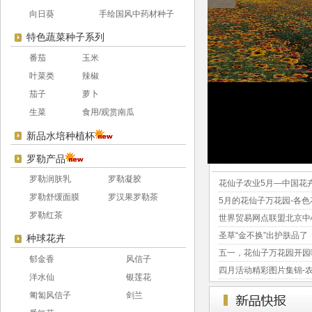
向日葵
手绘国风中药材种子
特色蔬菜种子系列
番茄
玉米
叶菜类
辣椒
茄子
萝卜
生菜
食用/观赏南瓜
新品水培种植杯
罗勒产品
罗勒润肤乳
罗勒凝胶
花仙子农业5月—中国花
罗勒舒缓面膜
罗汉果罗勒茶
5月的花仙子万花园-各
罗勒红茶
世界贸易网点联盟北京中
圣草“金不换”出护肤品了
种球花卉
五一，花仙子万花园开园
郁金香
风信子
四月活动精彩图片集锦-
洋水仙
银莲花
匍匐风信子
剑兰