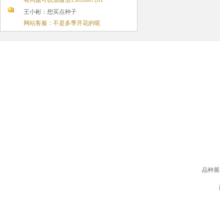
有问题可以加微信13810807201
王小彬：想买点种子
网站客服：不是多季开花的呢
品种展