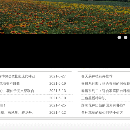
卉博览会&北京现代种业
2021-5-27
春天易种植花卉推荐
色花海美不胜收
2021-5-19
春播系列四：适合春播的宿根花
心、花仙子党支部联合
2021-5-13
春播系列二：适合家庭阳台种植
2021-5-10
三色堇播种常识
啦！
2021-4-25
影响花种出苗的因素有哪些?
农耕、画风筝、赛龙舟、
2021-4-12
各种花草的精心呵护小处方