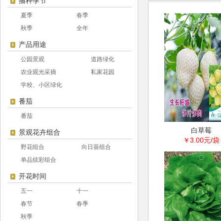
播种季节
夏季
春季
秋季
全年
产品用途
公园景观
道路绿化
农业观光采摘
私家花园
学校、小区绿化
番茄
番茄
白草莓
景观花卉组合
￥3.00元/袋
野花组合
向日葵组合
单品炫彩组合
开花时间
五一
十一
春节
春季
秋季