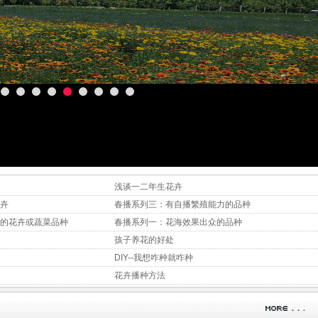
浅谈一二年生花卉
卉
春播系列三：有自播繁殖能力的品种
的花卉或蔬菜品种
春播系列一：花海效果出众的品种
孩子养花的好处
DIY--我想咋种就咋种
花卉播种方法