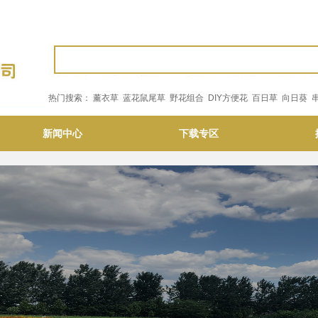
热门搜索：
薰衣草
蓝花鼠尾草
野花组合
DIY方便花
百日草
向日葵
新闻中心
下载专区