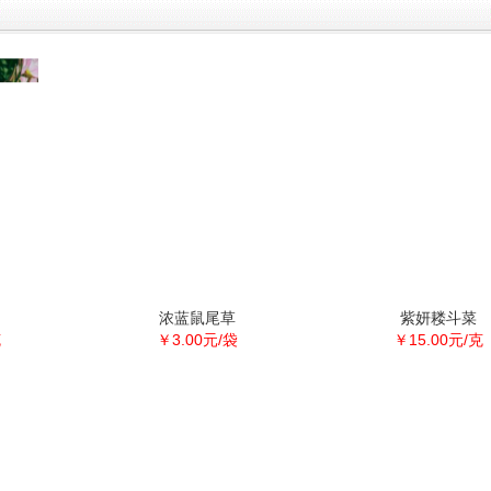
浓蓝鼠尾草
紫妍耧斗菜
克
￥3.00元/袋
￥15.00元/克