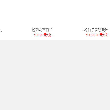
乳
粉菊花百日草
花仙子罗勒凝胶
￥8.00元/克
￥158.00元/袋