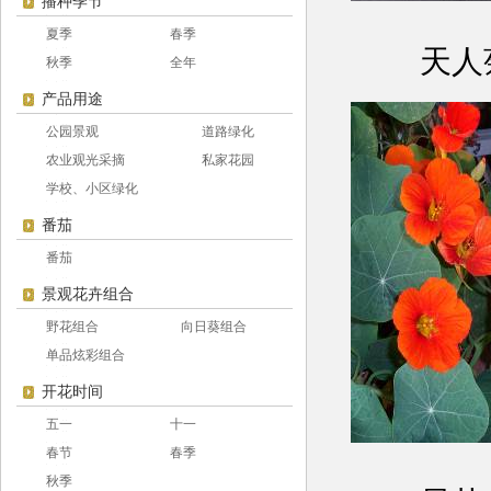
播种季节
夏季
春季
天人
秋季
全年
产品用途
公园景观
道路绿化
农业观光采摘
私家花园
学校、小区绿化
番茄
番茄
景观花卉组合
野花组合
向日葵组合
单品炫彩组合
开花时间
五一
十一
春节
春季
秋季