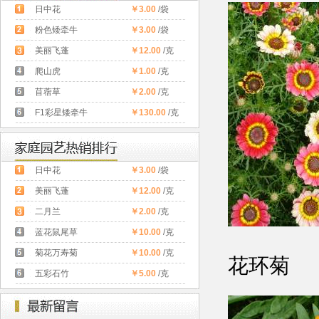
日中花
￥3.00
/袋
粉色矮牵牛
￥3.00
/袋
美丽飞蓬
￥12.00
/克
爬山虎
￥1.00
/克
苜蓿草
￥2.00
/克
F1彩星矮牵牛
￥130.00
/克
日中花
￥3.00
/袋
美丽飞蓬
￥12.00
/克
二月兰
￥2.00
/克
蓝花鼠尾草
￥10.00
/克
菊花万寿菊
￥10.00
/克
花环菊
五彩石竹
￥5.00
/克