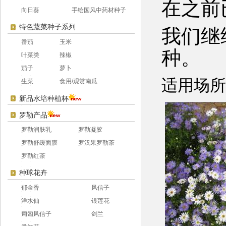
在之前
向日葵
手绘国风中药材种子
特色蔬菜种子系列
我们继
番茄
玉米
种。
叶菜类
辣椒
茄子
萝卜
适用场所
生菜
食用/观赏南瓜
新品水培种植杯
罗勒产品
罗勒润肤乳
罗勒凝胶
罗勒舒缓面膜
罗汉果罗勒茶
罗勒红茶
种球花卉
郁金香
风信子
洋水仙
银莲花
匍匐风信子
剑兰