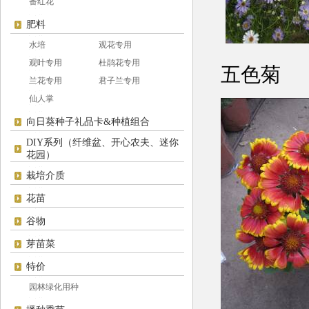
番红花
肥料
水培
观花专用
观叶专用
杜鹃花专用
五色菊
兰花专用
君子兰专用
仙人掌
向日葵种子礼品卡&种植组合
DIY系列（纤维盆、开心农夫、迷你
花园）
栽培介质
花苗
谷物
芽苗菜
特价
园林绿化用种