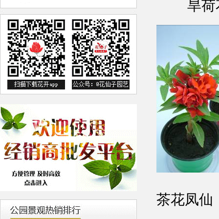
旱荷
茶花凤仙