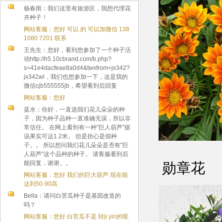
杨春雨：我们这里有旅游区，我想代理花
卉种子！
网站客服：您好 可以 的 可以加微信 138
1080 7201 联系
王先生：您好，看到您参加了一个种子活
动http://h5.10cbrand.com/b.php?
s=41e4dacfeae8a0d4&twxfrom=jx342?
jx342wl，我们也想参加一下，这是我的
微信cjb555555jb，希望看到后回复
网站客服：您好
蓝水：你好，一直选我们花儿朵朵的种
子，因为种子品种一直准确无误，所以非
常信任。 在网上看到有一种"巨人葫芦"据
说果实可达1.2米。 但是担心是假种
子。。 所以想问我们花儿朵朵是否有"巨
人葫芦"这个品种的种子。 请客服看到后
能回复，谢谢。。
勋章花
网站客服：您好 我们的巨大葫芦 现在能
达到50-90高
Bella：请问白苦瓜种子是基因改造的
吗？
网站客服：您好 白苦瓜不是 转ji yin的呢