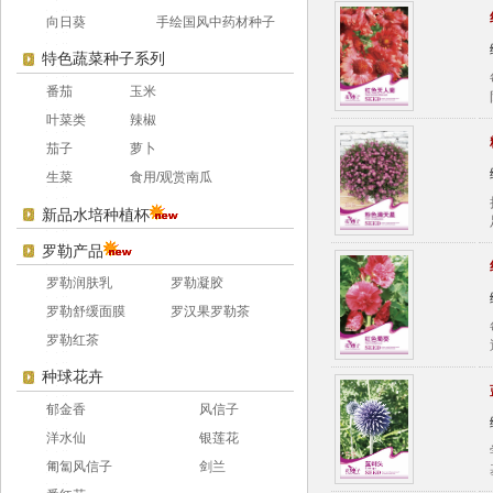
向日葵
手绘国风中药材种子
特色蔬菜种子系列
番茄
玉米
叶菜类
辣椒
茄子
萝卜
生菜
食用/观赏南瓜
新品水培种植杯
罗勒产品
罗勒润肤乳
罗勒凝胶
罗勒舒缓面膜
罗汉果罗勒茶
罗勒红茶
种球花卉
郁金香
风信子
洋水仙
银莲花
匍匐风信子
剑兰