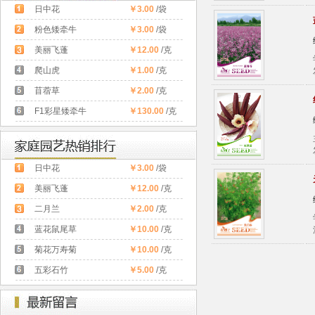
日中花
￥3.00
/袋
粉色矮牵牛
￥3.00
/袋
美丽飞蓬
￥12.00
/克
爬山虎
￥1.00
/克
苜蓿草
￥2.00
/克
F1彩星矮牵牛
￥130.00
/克
日中花
￥3.00
/袋
美丽飞蓬
￥12.00
/克
二月兰
￥2.00
/克
蓝花鼠尾草
￥10.00
/克
菊花万寿菊
￥10.00
/克
五彩石竹
￥5.00
/克