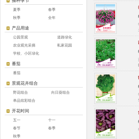
播种季节
夏季
春季
秋季
全年
产品用途
公园景观
道路绿化
农业观光采摘
私家花园
学校、小区绿化
番茄
番茄
景观花卉组合
野花组合
向日葵组合
单品炫彩组合
开花时间
五一
十一
春节
春季
秋季