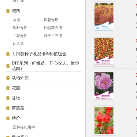
番红花
肥料
水培
观花专用
观叶专用
杜鹃花专用
兰花专用
君子兰专用
仙人掌
向日葵种子礼品卡&种植组合
DIY系列（纤维盆、开心农夫、迷你
花园）
栽培介质
花苗
谷物
芽苗菜
特价
园林绿化用种