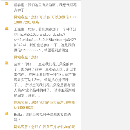
杨春雨：我们这里有旅游区，我想代理花
卉种子！
网站客服：您好 可以 的 可以加微信 138
1080 7201 联系
王先生：您好，看到您参加了一个种子活
动http://h5.10cbrand.com/b.php?
s=41e4dacfeae8a0d4&twxfrom=jx342?
jx342wl，我们也想参加一下，这是我的
微信cjb555555jb，希望看到后回复
网站客服：您好
蓝水：你好，一直选我们花儿朵朵的种
子，因为种子品种一直准确无误，所以非
常信任。 在网上看到有一种"巨人葫芦"据
说果实可达1.2米。 但是担心是假种
子。。 所以想问我们花儿朵朵是否有"巨
人葫芦"这个品种的种子。 请客服看到后
能回复，谢谢。。
网站客服：您好 我们的巨大葫芦 现在能
达到50-90高
Bella：请问白苦瓜种子是基因改造的
吗？
网站客服：您好 白苦瓜不是 转ji yin的呢