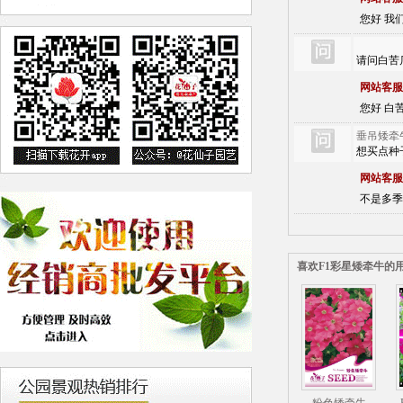
您好 我
请问白苦
网站客服
您好 白苦
垂吊矮牵
想买点种
网站客服
不是多季
喜欢F1彩星矮牵牛的