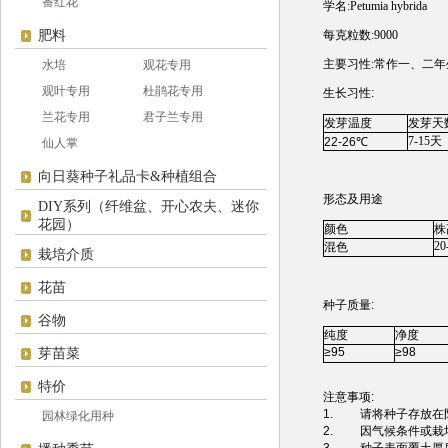
番红花
学名:Petumia hybrida
肥料
每克粒数:9000
主要习性:常作一、二年
水培
观花专用
观叶专用
杜鹃花专用
生长习性
:
兰花专用
君子兰专用
发芽温度
发芽天
7-15
天
22-26
℃
仙人掌
向日葵种子礼品卡&种植组合
形态及用途
DIY系列（纤维盆、开心农夫、迷你
花园）
颜色
株
20
混色
栽培介质
花苗
种子质量
:
谷物
纯度
净度
≥95
≥98
芽苗菜
特价
注意事项
:
1.
请将种子存放在
园林绿化用种
2.
因气候条件或栽