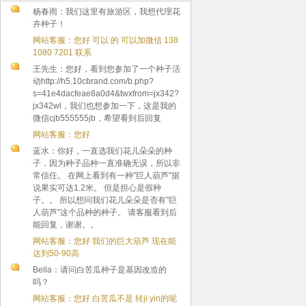
杨春雨：我们这里有旅游区，我想代理花
卉种子！
网站客服：您好 可以 的 可以加微信 138
1080 7201 联系
王先生：您好，看到您参加了一个种子活
动http://h5.10cbrand.com/b.php?
s=41e4dacfeae8a0d4&twxfrom=jx342?
jx342wl，我们也想参加一下，这是我的
微信cjb555555jb，希望看到后回复
网站客服：您好
蓝水：你好，一直选我们花儿朵朵的种
子，因为种子品种一直准确无误，所以非
常信任。 在网上看到有一种"巨人葫芦"据
说果实可达1.2米。 但是担心是假种
子。。 所以想问我们花儿朵朵是否有"巨
人葫芦"这个品种的种子。 请客服看到后
能回复，谢谢。。
网站客服：您好 我们的巨大葫芦 现在能
达到50-90高
Bella：请问白苦瓜种子是基因改造的
吗？
网站客服：您好 白苦瓜不是 转ji yin的呢