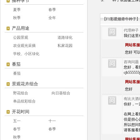
3.
种子表面覆土厚
播种季节
夏季
春季
秋季
全年
【F1彩星矮牵牛种子
产品用途
代理种子
我们这里
公园景观
道路绿化
网站客服
农业观光采摘
私家花园
您好 可以 
学校、小区绿化
咨询问题
番茄
您好，看到您
cjb555
番茄
网站客服
景观花卉组合
您好
野花组合
向日葵组合
有比大酒
单品炫彩组合
你好，一
开花时间
在网上看
但是担心
五一
十一
所以想问
春节
春季
请客服看
秋季
网站客服