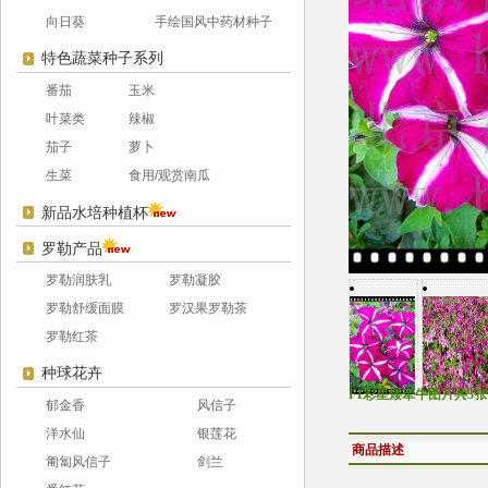
向日葵
手绘国风中药材种子
特色蔬菜种子系列
番茄
玉米
叶菜类
辣椒
茄子
萝卜
生菜
食用/观赏南瓜
新品水培种植杯
罗勒产品
罗勒润肤乳
罗勒凝胶
罗勒舒缓面膜
罗汉果罗勒茶
罗勒红茶
种球花卉
F1彩星矮牵牛图片共3张
郁金香
风信子
洋水仙
银莲花
商品描述
匍匐风信子
剑兰