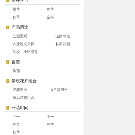
播种季节
夏季
春季
秋季
全年
产品用途
公园景观
道路绿化
农业观光采摘
私家花园
学校、小区绿化
番茄
番茄
景观花卉组合
野花组合
向日葵组合
单品炫彩组合
开花时间
五一
十一
春节
春季
秋季