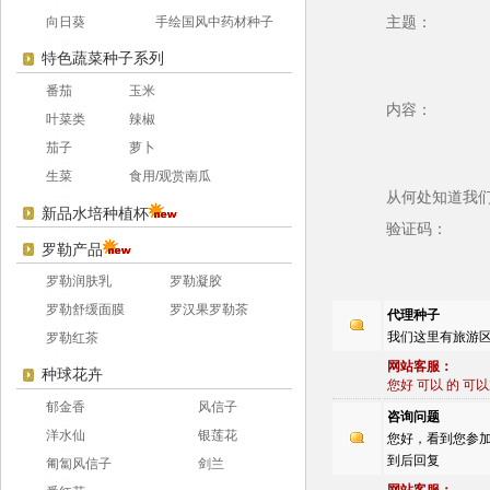
向日葵
手绘国风中药材种子
主题：
特色蔬菜种子系列
番茄
玉米
内容：
叶菜类
辣椒
茄子
萝卜
生菜
食用/观赏南瓜
从何处知道我
新品水培种植杯
验证码：
罗勒产品
罗勒润肤乳
罗勒凝胶
罗勒舒缓面膜
罗汉果罗勒茶
代理种子
我们这里有旅游
罗勒红茶
网站客服：
种球花卉
您好 可以 的 可以加微
郁金香
风信子
咨询问题
洋水仙
银莲花
您好，看到您参加了一个种
到后回复
匍匐风信子
剑兰