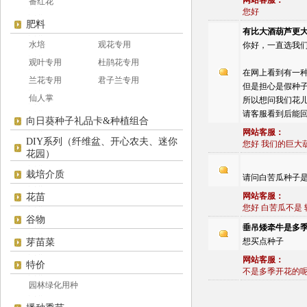
网站客服：
番红花
您好
肥料
有比大酒葫芦更
水培
观花专用
你好，一直选我
观叶专用
杜鹃花专用
在网上看到有一种
兰花专用
君子兰专用
但是担心是假种
仙人掌
所以想问我们花儿
请客服看到后能
向日葵种子礼品卡&种植组合
网站客服：
DIY系列（纤维盆、开心农夫、迷你
您好 我们的巨大葫
花园）
栽培介质
请问白苦瓜种子
网站客服：
花苗
您好 白苦瓜不是 转j
谷物
垂吊矮牵牛是多
想买点种子
芽苗菜
网站客服：
特价
不是多季开花的
园林绿化用种