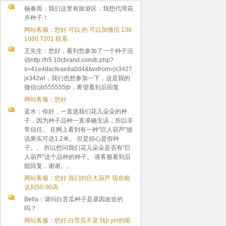
杨春雨：我们这里有旅游区，我想代理花
卉种子！
网站客服：您好 可以 的 可以加微信 138
1080 7201 联系
王先生：您好，看到您参加了一个种子活
动http://h5.10cbrand.com/b.php?
s=41e4dacfeae8a0d4&twxfrom=jx342?
jx342wl，我们也想参加一下，这是我的
微信cjb555555jb，希望看到后回复
网站客服：您好
蓝水：你好，一直选我们花儿朵朵的种
子，因为种子品种一直准确无误，所以非
常信任。 在网上看到有一种"巨人葫芦"据
说果实可达1.2米。 但是担心是假种
子。。 所以想问我们花儿朵朵是否有"巨
人葫芦"这个品种的种子。 请客服看到后
能回复，谢谢。。
网站客服：您好 我们的巨大葫芦 现在能
达到50-90高
Bella：请问白苦瓜种子是基因改造的
吗？
网站客服：您好 白苦瓜不是 转ji yin的呢